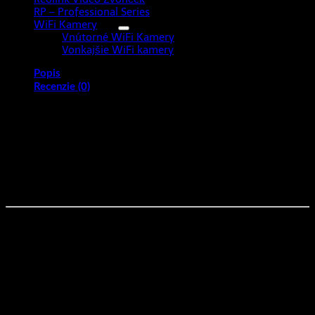
RP – Professional Series
(12)
WiFi Kamery
(34)
Vnútorné WiFi Kamery
(3)
Vonkajšie WiFi kamery
(31)
Popis
Recenzie (0)
🛡️ Reolink NVS16-12MD8 – RLK16-
1200D8-A kamerový systém (PoE) – 8×
12 Mpx IP bezpečnostný set s 4K+
rozlíšením
📷 12 Mpx kamerový systém – maximálne detaily a
ostrosť
Tento
profesionálny kamerový systém s 8 kamerami a
rozlíšením 4512 × 2512 px (12 Mpx)
zachytí každý detail s
výnimočnou presnosťou. Ideálne riešenie pre firmy,
domácnosti alebo veľké objekty, kde je dôležitá
dokonalá