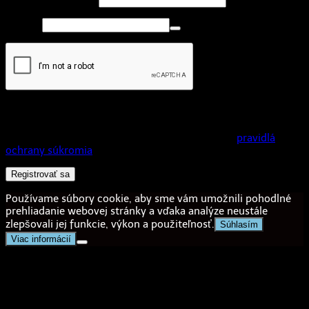
Povinné
Heslo
*
Vaše osobné údaje budú použité na zjednodušenie
používania tejto webovej stránky, na správu prihlasovania do
vášho účtu a na iné účely opísané v dokumente
pravidlá
ochrany súkromia
.
Registrovať sa
Používame súbory cookie, aby sme vám umožnili pohodlné
prehliadanie webovej stránky a vďaka analýze neustále
zlepšovali jej funkcie, výkon a použiteľnosť.
Súhlasím
Viac informácií