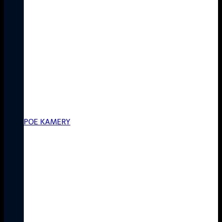
PoE Kamery
Iba jediný kábel? Áno! Výhoda
technológie Power over Ethernet
(PoE) prináša jednoduché a
praktické riešenie, ktoré
umožňuje prenos dát aj napájanie
cez jediný kábel.
POE KAMERY