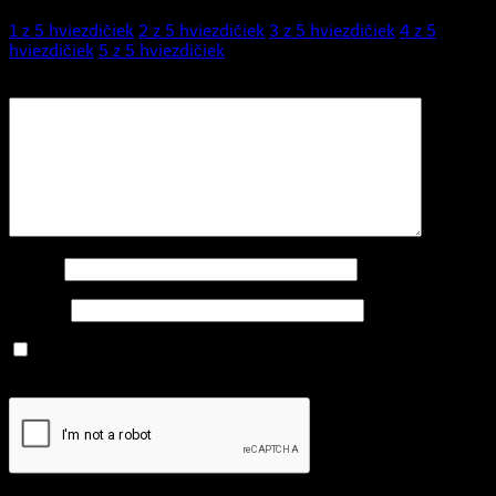
1 z 5 hviezdičiek
2 z 5 hviezdičiek
3 z 5 hviezdičiek
4 z 5
hviezdičiek
5 z 5 hviezdičiek
Vaša recenzia
*
Meno
*
E-mail
*
Uložiť moje meno, e-mail a webovú stránku v tomto
prehliadači pre moje budúce komentáre.