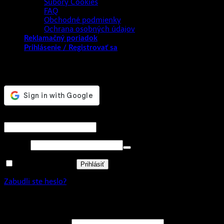
Súbory Cookies
FAQ
Obchodné podmienky
Ochrana osobných údajov
Reklamačný poriadok
Prihlásenie / Registrovať sa
Prihlásenie
Povinné
Používateľské meno alebo e-mailová adresa
*
Povinné
Heslo
*
Zapamätať si ma
Prihlásiť
Zabudli ste heslo?
Registrovať sa
Povinné
E-mailová adresa
*