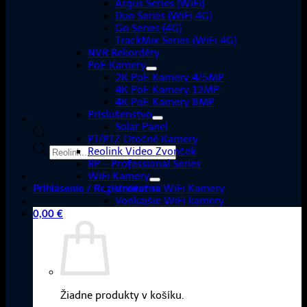
Argus Series (WiFi)
Duo Series (WiFi,4G)
Go Series (4G)
TrackMix Series (WiFi,4G)
NVR Rekordéry
PoE Kamery
2K PoE Kamery 4/5MP
4K PoE Kamery 12MP
4K PoE Kamery 8MP
Príslušenstvo
Solar Panel
PT/PTZ Otočné Kamery
Products
Reolink Video Zvonček
search
RP – Professional Series
WiFi Kamery
Vnútorné WiFi Kamery
Prihlásenie / Registrovať sa
Vonkajšie WiFi kamery
0,00
€
Žiadne produkty v košíku.