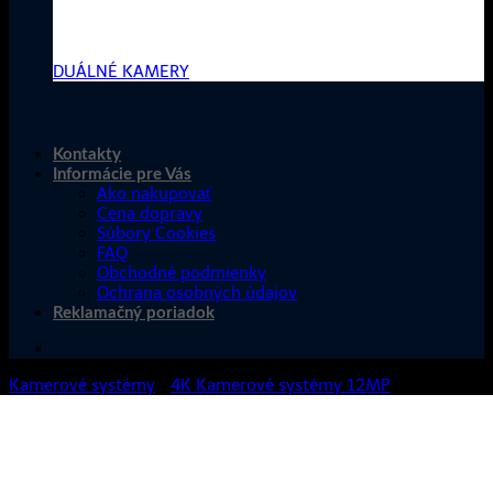
Dvojitý objektív, dvojitá
pozornosť, dvojitá bezpečnosť!
DUÁLNÉ KAMERY
Kontakty
Informácie pre Vás
Ako nakupovať
Cena dopravy
Súbory Cookies
FAQ
Obchodné podmienky
Ochrana osobných údajov
Reklamačný poriadok
Kamerové systémy
/
4K Kamerové systémy 12MP