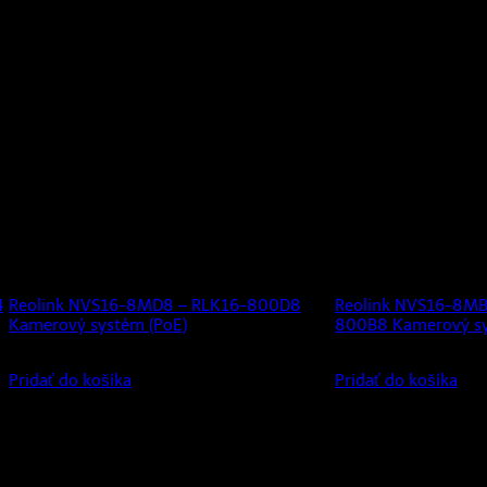
4
Reolink NVS16-8MD8 – RLK16-800D8
Reolink NVS16-8MB
Kamerový systém (PoE)
800B8 Kamerový sy
1045,99
€
1045,99
€
s DPH (
850,40
€
bez DPH)
s DPH (
850
Pridať do košíka
Pridať do košíka