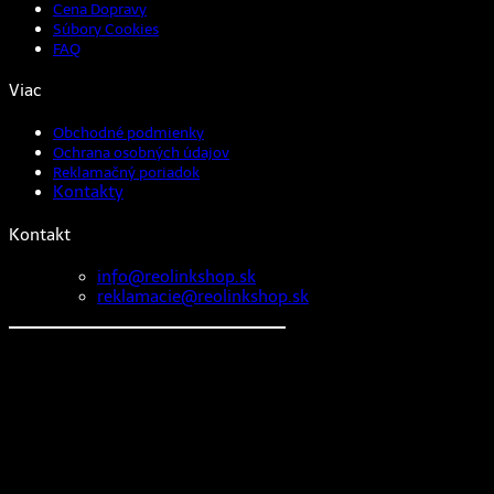
Cena Dopravy
Súbory Cookies
FAQ
Viac
Obchodné podmienky
Ochrana osobných údajov
Reklamačný poriadok
Kontakty
Kontakt
info@reolinkshop.sk
reklamacie@reolinkshop.sk
V