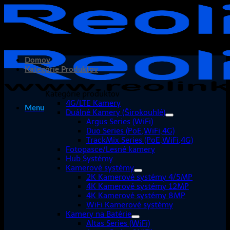
Skip
to
content
Domov
Kategórie Produktov
Kategórie produktov
4G/LTE Kamery
Menu
Duálné Kamery (Širokouhlé)
Argus Series (WiFi)
Duo Series (PoE,WiFi,4G)
TrackMix Series (PoE,WiFi,4G)
Fotopasce/Lesné kamery
Hub Systémy
Kamerové systémy
2K Kamerové systémy 4/5MP
4K Kamerové systémy 12MP
4K Kamerové systémy 8MP
WiFi Kamerové systémy
Kamery na Batérie
Altas Series (WiFi)