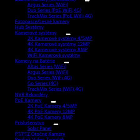
systém
Argus Series (WiFi)
(2)
(PoE)
Duo Series (PoE,WiFi,4G)
(8)
TrackMix Series (PoE,WiFi,4G)
(4)
Fotopasce/Lesné kamery
(5)
Hub Systémy
(5)
Kamerové systémy
(13)
2K Kamerové systémy 4/5MP
(2)
4K Kamerové systémy 12MP
(3)
4K Kamerové systémy 8MP
(4)
WiFi Kamerové systémy
(4)
Kamery na Batérie
(37)
Altas Series (WiFi)
(2)
Argus Series (WiFi)
(16)
Duo Series (WiFi,4G)
(1)
Go Series (4G)
(10)
TrackMix Series (WiFi,4G)
(7)
NVR Rekordéry
(8)
PoE Kamery
(26)
2K PoE Kamery 4/5MP
(2)
4K PoE Kamery 12MP
(4)
4K PoE Kamery 8MP
(16)
Príslušenstvo
(13)
Solar Panel
(3)
PT/PTZ Otočné Kamery
(26)
Reolink Video Zvonček
(5)