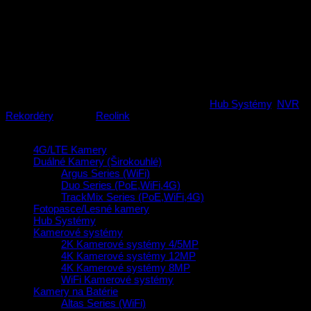
113,99
€
s DPH (
92,67
€
bez DPH)
Domáci Hub s podporou pre 2x 512 GB microSD karty (128GB je
v balení), až pre 8 Reolink kamier s rozlíšením až 16 MP.
Šifrované úložisko a prístup pre max. 11 používateľov.
Nie je na sklade
Katalógové číslo:
6976930223694
Kategórie:
Hub Systémy
,
NVR
Rekordéry
Značka:
Reolink
Kategórie produktov
4G/LTE Kamery
(21)
Duálné Kamery (Širokouhlé)
(16)
Argus Series (WiFi)
(2)
Duo Series (PoE,WiFi,4G)
(8)
TrackMix Series (PoE,WiFi,4G)
(4)
Fotopasce/Lesné kamery
(5)
Hub Systémy
(5)
Kamerové systémy
(13)
2K Kamerové systémy 4/5MP
(2)
4K Kamerové systémy 12MP
(3)
4K Kamerové systémy 8MP
(4)
WiFi Kamerové systémy
(4)
Kamery na Batérie
(37)
Altas Series (WiFi)
(2)