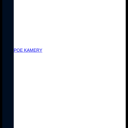
PoE Kamery
Iba jediný kábel? Áno! Výhoda
technológie Power over Ethernet
(PoE) prináša jednoduché a
praktické riešenie, ktoré umožňuje
prenos dát aj napájanie cez jediný
kábel.
POE KAMERY