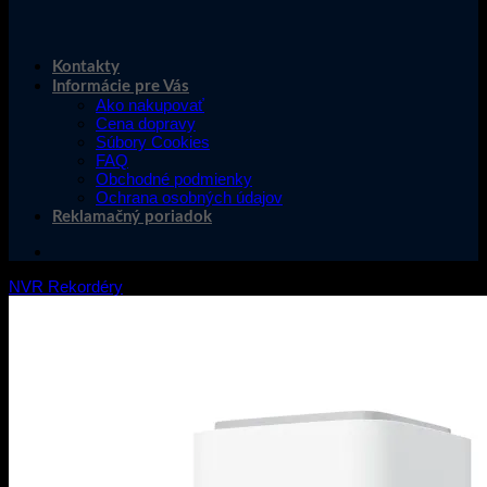
Kontakty
Informácie pre Vás
Ako nakupovať
Cena dopravy
Súbory Cookies
FAQ
Obchodné podmienky
Ochrana osobných údajov
Reklamačný poriadok
NVR Rekordéry