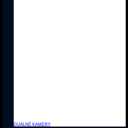
Duálné Kamery
Reolink kamera s dvoma objektívmi
- Ešte širší obraz, Ešte viac
detailov!
Dvojitý objektív, dvojitá pozornosť,
dvojitá bezpečnosť!
DUÁLNÉ KAMERY