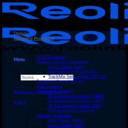
Skip
to
content
Domov
Kategórie Produktov
Kategórie produktov
4G/LTE Kamery
Menu
Duálné Kamery (Širokouhlé)
Argus Series (WiFi)
Duo Series (PoE,WiFi,4G)
Products
TrackMix Series (PoE,WiFi,4G)
search
Fotopasce/Lesné kamery
Hub Systémy
Kamerové systémy
Prihlásenie / Registrovať sa
2K Kamerové systémy 4/5MP
4K Kamerové systémy 12MP
0,00
€
4K Kamerové systémy 8MP
WiFi Kamerové systémy
Kamery na Batérie
Altas Series (WiFi)
Argus Series (WiFi)