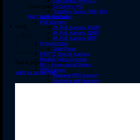
Duo Series (WiFi,4G)
Go Series (4G)
Žiadne produkty v košíku.
TrackMix Series (WiFi,4G)
Vrátiť sa do obchodu
NVR Rekordéry
PoE Kamery
Košík
2K PoE Kamery 4/5MP
4K PoE Kamery 12MP
4K PoE Kamery 8MP
Príslušenstvo
Solar Panel
PT/PTZ Otočné Kamery
Reolink Video Zvonček
Žiadne produkty v košíku.
RP – Professional Series
WiFi Kamery
Vrátiť sa do obchodu
Vnútorné WiFi Kamery
Vonkajšie WiFi kamery