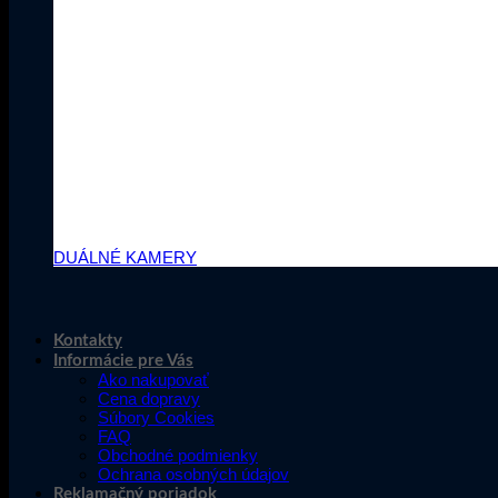
Duálné Kamery
Reolink kamera s dvoma objektívmi - Ešte širší obraz, Ešte vi
Dvojitý objektív, dvojitá pozornosť, dvojitá bezpečnosť!
DUÁLNÉ KAMERY
Kontakty
Informácie pre Vás
Ako nakupovať
Cena dopravy
Súbory Cookies
FAQ
Obchodné podmienky
Ochrana osobných údajov
Reklamačný poriadok